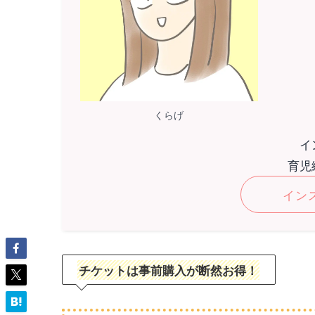
くらげ
イ
育児
イン
チケットは事前購入が断然お得！