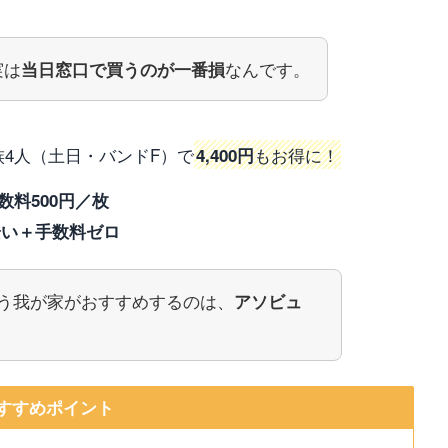
実は
なんです。
当日窓口で買うのが一番損
族4人（土日・バンドF）で
もお得に！
4,400円
料500円／枚
安い＋手数料ゼロ
通う我が家がおすすめするのは、
アソビュ
すすめポイント